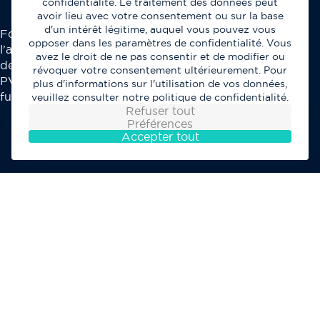
confidentialité. Le traitement des données peut
avoir lieu avec votre consentement ou sur la base
d'un intérêt légitime, auquel vous pouvez vous
Fondée en 1986, Paris Vert Ouest se spécialise dans
opposer dans les paramètres de confidentialité. Vous
l'aménagement de jardins, l'entretien, et la construction
avez le droit de ne pas consentir et de modifier ou
de piscines. Paritel a été un partenaire de confiance de
révoquer votre consentement ultérieurement. Pour
PVO pendant 24 ans, établissant une relation solide au
plus d'informations sur l'utilisation de vos données,
fur et à mesure de leur croissance conjointe.
veuillez consulter notre politique de confidentialité.
Refuser tout
Préférences
Accepter tout